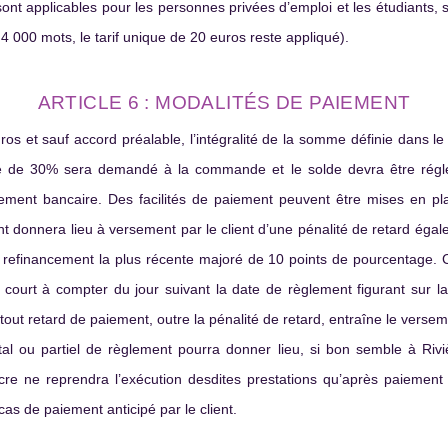
sont applicables pour les personnes privées d’emploi et les étudiants, su
 000 mots, le tarif unique de 20 euros reste appliqué).
ARTICLE 6 : MODALITÉS DE PAIEMENT
uros et sauf accord préalable, l’intégralité de la somme définie dans 
te de 30% sera demandé à la commande et le solde devra être réglé 
irement bancaire. Des facilités de paiement peuvent être mises en p
ent donnera lieu à versement par le client d’une pénalité de retard égal
refinancement la plus récente majoré de 10 points de pourcentage. Ce
court à compter du jour suivant la date de règlement figurant sur la
out retard de paiement, outre la pénalité de retard, entraîne le verse
tal ou partiel de règlement pourra donner lieu, si bon semble à Ri
encre ne reprendra l’exécution desdites prestations qu’après paiem
as de paiement anticipé par le client.