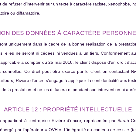
oit de refuser d’intervenir sur un texte à caractère raciste, xénophobe, 
oire ou diffamatoire.
TION DES DONNÉES À CARACTÈRE PERSONNE
sont uniquement dans le cadre de la bonne réalisation de la prestatio
les, elles ne seront ni cédées ni vendues à un tiers. Conformément
pplicable à compter du 25 mai 2018, le client dispose d’un droit d’accè
onnelles. Ce droit peut être exercé par le client en contactant Riv
leurs, Rivière d’encre s’engage à appliquer la confidentialité aux textes 
de la prestation et ne les diffusera ni pendant son intervention ni aprè
ARTICLE 12 : PROPRIÉTÉ INTELLECTUELLE
om appartient à l’entreprise Rivière d’encre, représentée par Sarah Croc
hébergé par l’opérateur « OVH ». L’intégralité du contenu de ce site (te