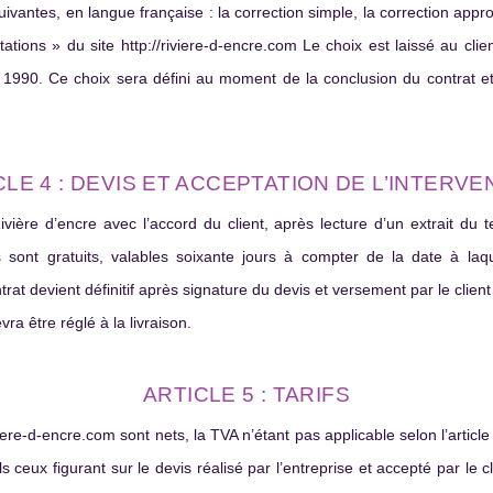
ivantes, en langue française : la correction simple, la correction approfo
tations » du site http://riviere-d-encre.com Le choix est laissé au client
e 1990. Ce choix sera défini au moment de la conclusion du contrat et a
CLE 4 : DEVIS ET ACCEPTATION DE L’INTERVE
vière d’encre avec l’accord du client, après lecture d’un extrait du te
ont gratuits, valables soixante jours à compter de la date à laquel
trat devient définitif après signature du devis et versement par le clien
vra être réglé à la livraison.
ARTICLE 5 : TARIFS
iviere-d-encre.com sont nets, la TVA n’étant pas applicable selon l’artic
ls ceux figurant sur le devis réalisé par l’entreprise et accepté par le cl