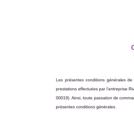
Correction - aide à la
rédaction - réécriture de
textes
Avenue
57970
-
Yutz, France
des
Nations
VOIR MES RÉFÉRENCES
Les présentes conditions générales de v
prestations effectuées par l’entreprise 
00019). Ainsi, toute passation de comman
présentes conditions générales.