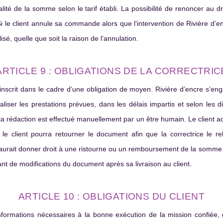
ité de la somme selon le tarif établi. La possibilité de renoncer au droi
e client annule sa commande alors que l’intervention de Rivière d’encr
sé, quelle que soit la raison de l’annulation.
ARTICLE 9 : OBLIGATIONS DE LA CORRECTRIC
’inscrit dans le cadre d’une obligation de moyen. Rivière d’encre s’en
ser les prestations prévues, dans les délais impartis et selon les dire
à la rédaction est effectué manuellement par un être humain. Le client acc
 le client pourra retourner le document afin que la correctrice le rel
aurait donner droit à une ristourne ou un remboursement de la somme d
nt de modifications du document après sa livraison au client.
ARTICLE 10 : OBLIGATIONS DU CLIENT
 informations nécessaires à la bonne exécution de la mission confiée,